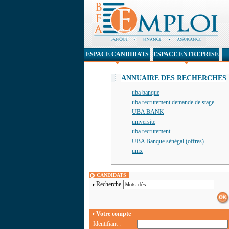
ESPACE CANDIDATS
ESPACE ENTREPRISE
ANNUAIRE DES RECHERCHES
uba banque
uba recrutement demande de stage
UBA BANK
universite
uba recrutement
UBA Banque sénègal (offres)
unix
CANDIDATS
Recherche
Votre compte
Identifiant :