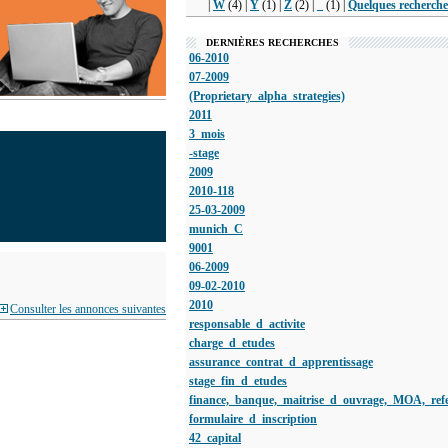
|
W
(4) |
Y
(1) |
Z
(2) |
_
(1) |
Quelques recherche
DERNIÈRES RECHERCHES
06-2010
07-2009
(Proprietary_alpha_strategies)
2011
3_mois
-stage
2009
2010-118
25-03-2009
munich_C
9001
06-2009
09-02-2010
2010
Consulter les annonces suivantes
responsable_d_activite
charge_d_etudes
assurance_contrat_d_apprentissage
stage_fin_d_etudes
finance,_banque,_maitrise_d_ouvrage,_MOA,_refer
formulaire_d_inscription
42_capital