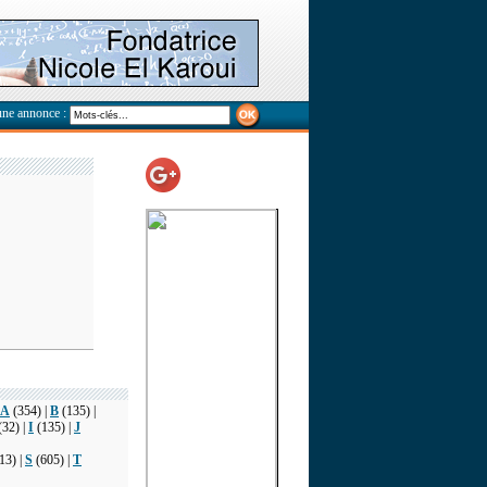
une annonce :
A
(354) |
B
(135) |
(32) |
I
(135) |
J
13) |
S
(605) |
T