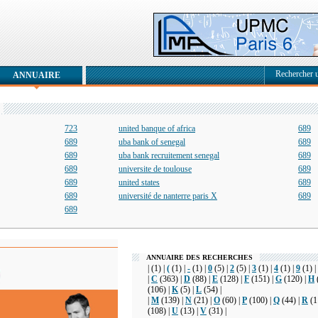
Rechercher 
ANNUAIRE
723
united banque of africa
689
689
uba bank of senegal
689
689
uba bank recruitement senegal
689
689
universite de toulouse
689
689
united states
689
689
université de nanterre paris X
689
689
ANNUAIRE DES RECHERCHES
|
(1) |
(
(1) |
-
(1) |
0
(5) |
2
(5) |
3
(1) |
4
(1) |
9
(1) |
|
C
(363) |
D
(88) |
E
(128) |
F
(151) |
G
(120) |
H
(106) |
K
(5) |
L
(54) |
|
M
(139) |
N
(21) |
O
(60) |
P
(100) |
Q
(44) |
R
(1
(108) |
U
(13) |
V
(31) |