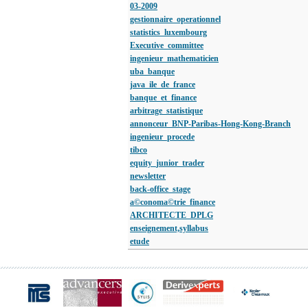
03-2009
gestionnaire_operationnel
statistics_luxembourg
Executive_committee
ingenieur_mathematicien
uba_banque
java_ile_de_france
banque_et_finance
arbitrage_statistique
annonceur_BNP-Paribas-Hong-Kong-Branch
ingenieur_procede
tibco
equity_junior_trader
newsletter
back-office_stage
a©conoma©trie_finance
ARCHITECTE_DPLG
enseignement,syllabus
etude