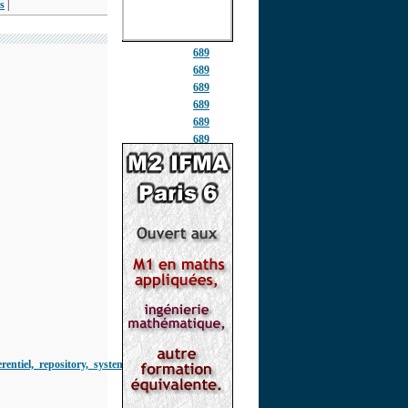
s
|
689
689
689
689
689
689
689
689
689
687
614
689
689
689
689
689
689
689
entiel,_repository,_systemes_d_inform
689
689
689