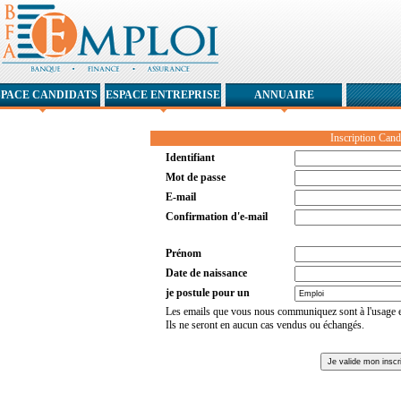
SPACE CANDIDATS
ESPACE ENTREPRISE
ANNUAIRE
Inscription Cand
Identifiant
Mot de passe
E-mail
Confirmation d'e-mail
Prénom
Date de naissance
je postule pour un
Les emails que vous nous communiquez sont à l'usage
Ils ne seront en aucun cas vendus ou échangés.