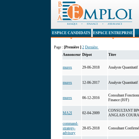
ESPACE CANDIDATS
ESPACE ENTREPRISE
Page :
[Première ]
2
Dernière
Annonceur
Dépot
Titre
murex
29-06-2018
Analyste Quantitatif
murex
12-06-2017
Analyste Quantitatif
Consultant Fonction
murex
06-12-2016
Finance (H/F)
CONSULTANT BPO
MA2I
02-04-2009
ANGLAIS COUR
command-
strategy-
28-05-2018
Consultant Confirmé 
advisory