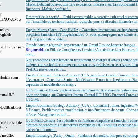
F
Master.Débutant ou avec une 1ère expérience. Intéressé par Environnement 
financiers. Maîtrise parfaite d...
N
Descriptif de la société Etablissement public à caractère industriel et commer
INNOVANTS
sur l'ensemble du territoire national, recherche pour sa direction financière un
nal en
Emploi Murex (Paris - Zone EMEA): Consultant International en Implémenta
ogiciels
progiciels financiers H/F. Ingénieur/Bac+5, vous accompagnez nos clients à t
de l'intégration de la platef...
Grande banque régionale, appartenant à un Grand Groupe bancaire français, 
 de Compétences
Responsable
du Pôle de Compétences Cessions/AcquisitionsLieu Bouches d
ns
nom...
Nous procédons actuellement au recrutement de chargés d’affaires senior des
intégrer une société de courtage en assurances spécialisée sur les risques d’en
ProfilCe poste, basé en ré...
Emploi Command Strategy Advisory (CSA, auprès de Grands Comptes du se
Modelisation
l'Assurance) : Consultant Senior - Modelisation Financiere. Ingénieur ou Bac
capacités de modelisation d'analy...
USG Financial Forces, partenaire des recrutements financiers des entreprises
entral H/F
pour une banque, un Contrôleur Interne Central H/F. USG Financial Forces e
USG M...
Emploi Command Strategy Advisory (CSA) : Consultant Junior. Ingénieur/M
Modélisation et
5 Finance. Problématiques modélisation et implémentation de pointe. Connais
d'Asset Management et non ...
USG Multi Compta, 1er spécialiste de l'intérim comptable et financier, reche
rocédures et de
d'études de procédures et de normes comptables (H/F) pour un client basé à P
(H/F)
cadre d'un recrutem...
de modèles
Emploi Lunalogic (Paris) : Quant - Validation de modèles Risques de contrep