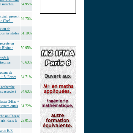
IT marchés
54.95%
cial , présent
54.75%
-e Chef ...
tion de
ous les stades
51.19%
recrute un
u Rhône :
50.95%
tinés à
treprise.
46.63%
cteur de
 + 5. Fortes
34.71%
, recherche
st associé à
34.63%
aster 2/Bac +
sances outils
31.72%
rche un Chargé
aris, dans le
28.01%
artie H/F.