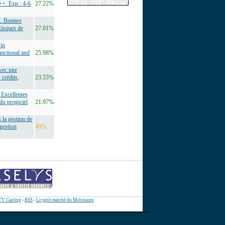
++. Exp : 4-6
27.22%
2. Bonnes
Risques de
27.01%
 in
unctional and
25.98%
vec une
 crédits,
23.55%
Excellentes
du progiciel
21.97%
la gestion de
 gestion
49%
TV Casting
-
RSS
-
Le petit marché du Mobinaute