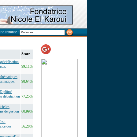
une annonce :
Score
pécialisation
taux,
99.11%
athématiques
formatique,
98.64%
.Diplômé
es débutant ou
77.25%
cielles
ons de gestion
60.99%
est.
ance des
56.28%
Commerce/d'un