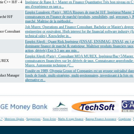
tie C++ H/F - 4
Ingénieur de Rang A + Master en Finance Quantitative.Très bon niveau en C
ans d'expérience en tant q...
Emploi Lunalogic (Paris) : MOA Risques de marché H/F. Ingénieur/Master 
rché H/F
connaissances en Finance de marché (produits, sensibilités, pnl, grecques.), 
marché. Maîtrise de la méthodol...
Job Murex: Operations and Finance Consultant. Bachelor or Master's degree
nce Consultant
engineering or equivalent. High interest for the financial software industry (f
technical sides). Knowledge in...
Emploi Algofi : Quant Risk.Ingénieur (ENSAE, ENSIMAG, ENSAI, etc.) a
dominante finance de marché & statistique. Maîtriser produits financiers taux,
action, dérivés) Exp:3-5 ans ans min...
Emploi Algofi (Paris) : Consultant MOA MUREX. Ingénieur/Bac+5/Master. 
MUREX
connaissances financières sur les dérivés de taux. Connaissance approfondie 
Murex. Autonomie technique (C...
Fondée en 1989, Olympia Group of Companies est un groupe spécialisé dans 
roduct Manager
fonds de fonds multi-stratégies, multi-gestionnaires, investissant à la fois en
alternative et...
 ?
-
Mentions légales
-
Suggestions
-
Nous écrire
-
Maths-fi stage finance
-
Banque Finance Assurance
-
Graphisme
-