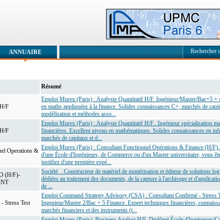
Rechercher 
ANNUAIRE
Résumé
Emploi Murex (Paris) : Analyste Quantitatif H/F. Ingénieur/Master/Bac+5 + s
 H/F
en maths appliquées à la finance. Solides connaissances C+, marchés de capi
modélisation et méthodes asso...
Emploi Murex (Paris) : Analyste Quantitatif H/F.. Ingénieur spécialisation m
 H/F
financières. Excellent niveau en mathématiques. Solides connaissances en in
marchés de capitaux et d...
Emploi Murex (Paris) : Consultant Fonctionnel Opérations & Finance (H/F)
nel Operations &
d'une École d'Ingénieurs, de Commerce ou d'un Master universitaire, vous êt
justifiez d'une première expé...
Société Constructeur de matériel de numérisation et éditeur de solutions logi
 (H/F)-
dédiées au traitement des documents, de la capture à l'archivage et d'applicati
ANT
de ...
Emploi Command Strategy Advisory (CSA) : Consultant Confirmé - Stress T
- Stress Test
Ingenieur/Master 2/Bac + 5 Finance. Expert techniques financières, connaiss
marchés financiers et des instruments (t...
Emploi Murex (Paris) :Business Analyst H/F. Diplômé École d'Ingénieurs/