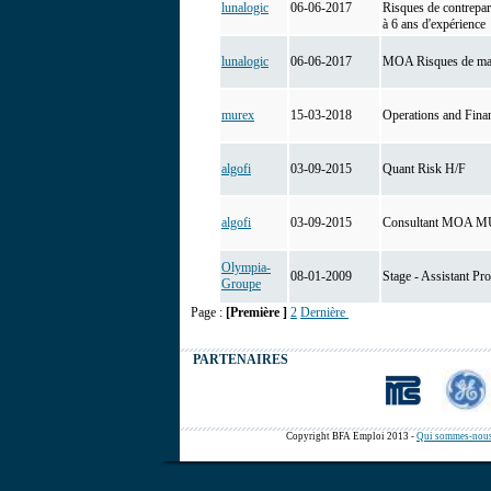
lunalogic
06-06-2017
Risques de contrepar
à 6 ans d'expérience
lunalogic
06-06-2017
MOA Risques de ma
murex
15-03-2018
Operations and Fina
algofi
03-09-2015
Quant Risk H/F
algofi
03-09-2015
Consultant MOA 
Olympia-
08-01-2009
Stage - Assistant P
Groupe
Page :
[Première ]
2
Dernière
PARTENAIRES
Copyright BFA Emploi 2013 -
Qui sommes-nous