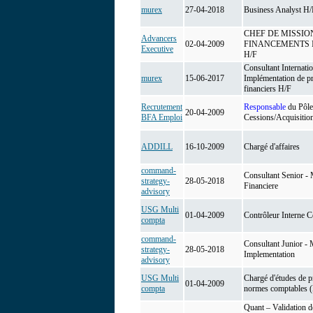
murex
27-04-2018
Business Analyst H/
CHEF DE MISSIO
Advancers
02-04-2009
FINANCEMENTS 
Executive
H/F
Consultant Internatio
murex
15-06-2017
Implémentation de pr
financiers H/F
Recrutement
Responsable
du Pôle
20-04-2009
BFA Emploi
Cessions/Acquisitio
ADDILL
16-10-2009
Chargé d'affaires
command-
Consultant Senior - 
strategy-
28-05-2018
Financiere
advisory
USG Multi
01-04-2009
Contrôleur Interne C
compta
command-
Consultant Junior - 
strategy-
28-05-2018
Implementation
advisory
USG Multi
Chargé d'études de p
01-04-2009
compta
normes comptables 
Quant – Validation 