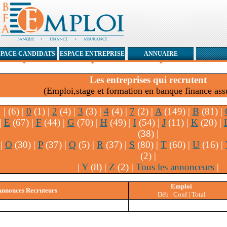
SPACE CANDIDATS
ESPACE ENTREPRISE
ANNUAIRE
Les entreprises qui recrutent
(Emploi,stage et formation en banque finance ass
|
(6) |
0
(1) |
2
(4) |
3
(3) |
4
(4) |
7
(2) |
A
(149) |
B
(81) |
|
E
(67) |
F
(44) |
G
(70) |
H
(49) |
I
(54) |
J
(11) |
K
(20) |
(38) |
|
O
(30) |
P
(37) |
Q
(5) |
R
(37) |
S
(80) |
T
(60) |
U
(16) |
(2) |
|
Y
(8) |
Z
(2) |
Tous les annonceurs
|
Emploi
Annonces Recruteurs
Déb | Conf | Total