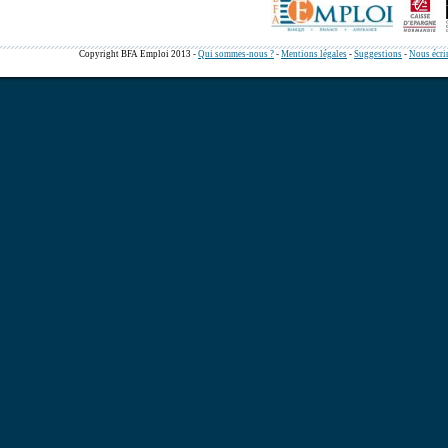
Copyright BFA Emploi 2013 -
Qui sommes-nous ?
-
Mentions légales
-
Suggestions
-
Nous écri