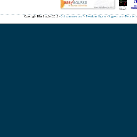
Copyright BFA Emploi 2013 -
Qui sommes-nous ?
-
Mentions légales
-
Suggestions
-
Nous écri