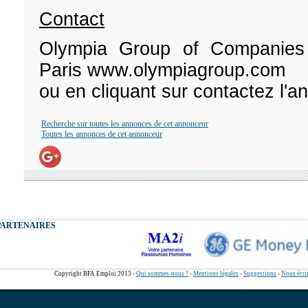
Contact
Olympia Group of Companies
Paris www.olympiagroup.com
ou en cliquant sur contactez l'
Recherche sur toutes les annonces de cet annonceur
Toutes les annonces de cet annonceur
PARTENAIRES
Copyright BFA Emploi 2013 -
Qui sommes-nous ?
-
Mentions légales
-
Suggestions
-
Nous écri