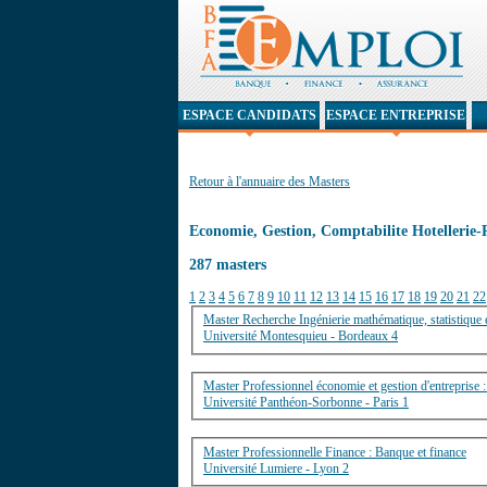
ESPACE CANDIDATS
ESPACE ENTREPRISE
Retour à l'annuaire des Masters
Economie, Gestion, Comptabilite Hotellerie-
287 masters
1
2
3
4
5
6
7
8
9
10
11
12
13
14
15
16
17
18
19
20
21
22
Université Montesquieu - Bordeaux 4
Master Professionnel économie et gestion d'entreprise :
Université Panthéon-Sorbonne - Paris 1
Master Professionnelle Finance : Banque et finance
Université Lumiere - Lyon 2