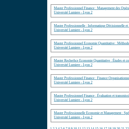
Master Professionnel Finance : Management des Opér
Université Lumiere - Lyon 2
Master Professionnelle : Informatique Décisionnelle et S
Université Lumiere - Lyon 2
Master Professionnel Economie Quantitative : Méthodes
Université Lumiere - Lyon 2
Master Recherhce Economie Quantitative : Études et con
Université Lumiere - Lyon 2
Master Professionnel Finance : Finance Organisationne
Université Lumiere - Lyon 2
Master Professionnel Finance : Évaluation et transmissi
Université Lumiere - Lyon 2
Master 
Université Lumiere - Lyon 2
1
2
3
4
5
6
7
8
9
10
11
12
13
14
15
16
17
18
19
20
21
22