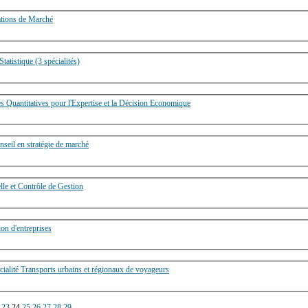
ations de Marché
tatistique (3 spécialités)
 Quantitatives pour l'Expertise et la Décision Economique
seil en stratégie de marché
lle et Contrôle de Gestion
on d'entreprises
Professionnelle Economie et Management : Spécialité Transports urbains et régionaux de voyageurs
23
24
25
26
27
28
29