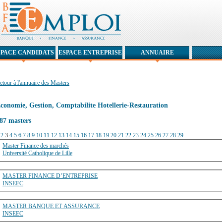
SPACE CANDIDATS
ESPACE ENTREPRISE
ANNUAIRE
etour à l'annuaire des Masters
conomie, Gestion, Comptabilite Hotellerie-Restauration
87 masters
2
3
4
5
6
7
8
9
10
11
12
13
14
15
16
17
18
19
20
21
22
23
24
25
26
27
28
29
Master Finance des marchés
Université Catholique de Lille
MASTER FINANCE D’ENTREPRISE
INSEEC
MASTER BANQUE ET ASSURANCE
INSEEC