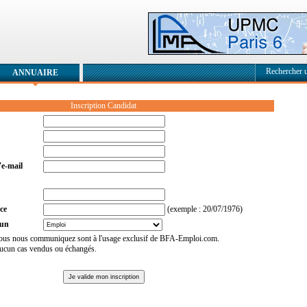
Rechercher 
ANNUAIRE
Inscription Candidat
e-mail
(exemple : 20/07/1976)
ce
 un
ous nous communiquez sont à l'usage exclusif de BFA-Emploi.com.
 aucun cas vendus ou échangés.