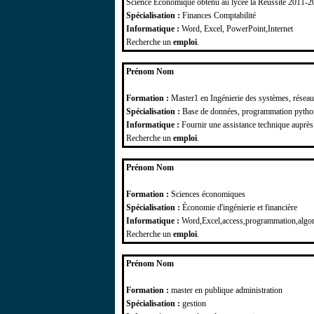
Science Économique obtenu au lycée la Réussite 2011-
Spécialisation :
Finances Comptabilité
Informatique :
Word, Excel, PowerPoint,Internet
Recherche un
emploi
.
Prénom Nom
Formation :
Master1 en Ingénierie des systèmes, réseau
Spécialisation :
Base de données, programmation python
Informatique :
Fournir une assistance technique auprès 
Recherche un
emploi
.
Prénom Nom
Formation :
Sciences économiques
Spécialisation :
Économie d'ingénierie et financière
Informatique :
Word,Excel,access,programmation,algori
Recherche un
emploi
.
Prénom Nom
Formation :
master en publique administration
Spécialisation :
gestion