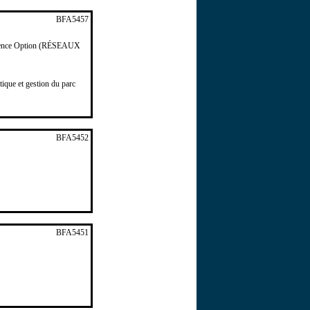
BFA5457
icence Option (RÉSEAUX
ique et gestion du parc
BFA5452
BFA5451