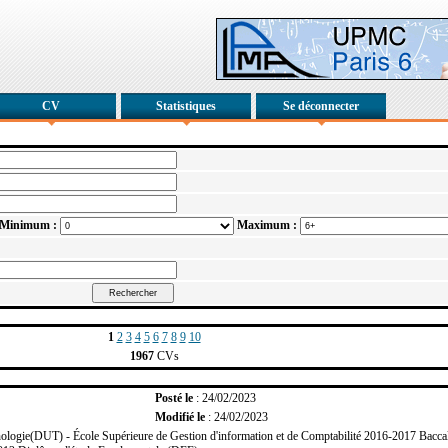
CV
Statistiques
Se déconnecter
Minimum :
Maximum :
1
2
3
4
5
6
7
8
9
10
1967
CVs
Posté le
: 24/02/2023
Modifié le
: 24/02/2023
ologie(DUT) - École Supérieure de Gestion d'information et de Comptabilité 2016-2017 Bacca