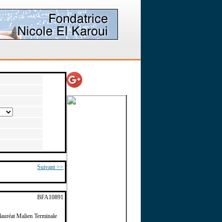
Suivant >>
BFA10891
lauréat Malien Terminale