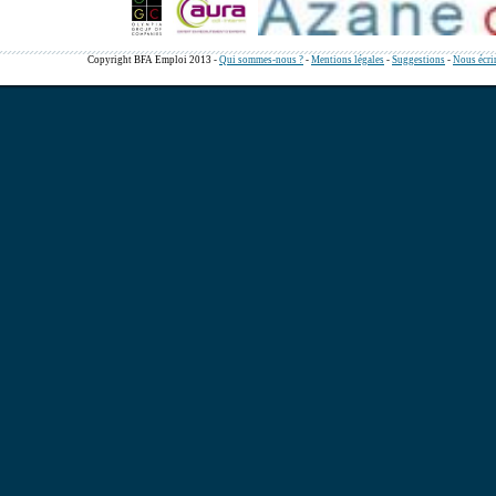
Copyright BFA Emploi 2013 -
Qui sommes-nous ?
-
Mentions légales
-
Suggestions
-
Nous écri