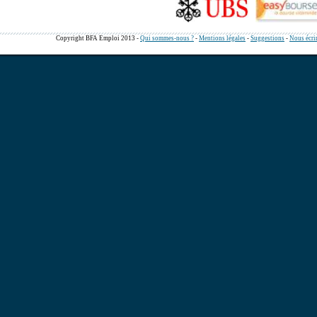
Copyright BFA Emploi 2013 -
Qui sommes-nous ?
-
Mentions légales
-
Suggestions
-
Nous écri