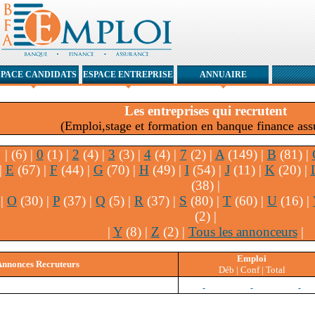
SPACE CANDIDATS
ESPACE ENTREPRISE
ANNUAIRE
Les entreprises qui recrutent
(Emploi,stage et formation en banque finance ass
|
(6) |
0
(1) |
2
(4) |
3
(3) |
4
(4) |
7
(2) |
A
(149) |
B
(81) |
|
E
(67) |
F
(44) |
G
(70) |
H
(49) |
I
(54) |
J
(11) |
K
(20) |
(38) |
|
O
(30) |
P
(37) |
Q
(5) |
R
(37) |
S
(80) |
T
(60) |
U
(16) |
(2) |
|
Y
(8) |
Z
(2) |
Tous les annonceurs
|
Emploi
Annonces Recruteurs
Déb | Conf | Total