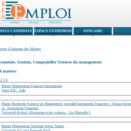
SPACE CANDIDATS
ESPACE ENTREPRISE
ANNUAIRE
etour à l'annuaire des Masters
conomie, Gestion, Comptabilite Sciences du management
6 masters
1
2
3
4
Master Management Financier International
Autre ESC : Lille
Master Recherche Sciences du Management, spécialité Instruments Financiers - Option Ingéni
ex : Instruments Financiers
Université de droit, d'économie et des sciences - Aix-Marseille 3
Master Management Tourisme Sports Nature
Université de Corse-Pasquale Paoli