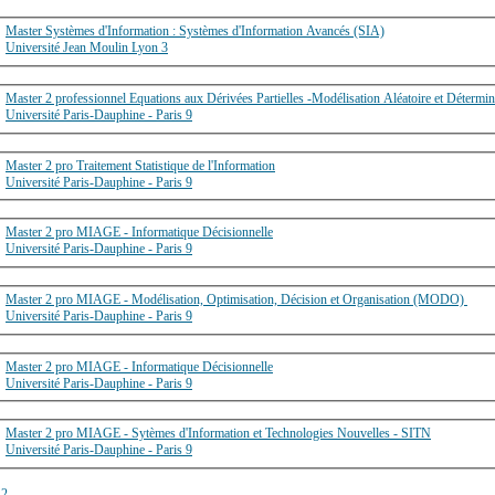
Master Systèmes d'Information : Systèmes d'Information Avancés (SIA)
Université Jean Moulin Lyon 3
Master 2 professionnel Equations aux Dérivées Partielles -Modélisation Aléatoire et Déte
Université Paris-Dauphine - Paris 9
Master 2 pro Traitement Statistique de l'Information
Université Paris-Dauphine - Paris 9
Master 2 pro MIAGE - Informatique Décisionnelle
Université Paris-Dauphine - Paris 9
Master 2 pro MIAGE - Modélisation, Optimisation, Décision et Organisation (MODO)
Université Paris-Dauphine - Paris 9
Master 2 pro MIAGE - Informatique Décisionnelle
Université Paris-Dauphine - Paris 9
Master 2 pro MIAGE - Sytèmes d'Information et Technologies Nouvelles - SITN
Université Paris-Dauphine - Paris 9
1
2