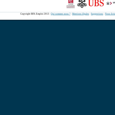
Copyright BFA Emploi 2013 -
Qui sommes-nous ?
-
Mentions légales
-
Suggestions
-
Nous écri