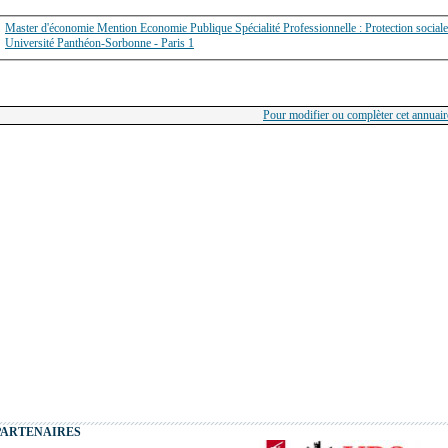
Master d'économie Mention Economie Publique Spécialité Professionnelle : Protection social
Université Panthéon-Sorbonne - Paris 1
Pour modifier ou complèter cet annuaire
PARTENAIRES