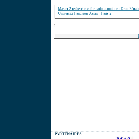
Master 2 recherche et formation continue : Droit Pénal e
Université Panthéon-Assas - Paris 2
1
PARTENAIRES