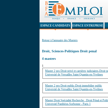
ESPACE CANDIDATS
ESPACE ENTREPRISE
Retour à l'annuaire des Masters
Droit, Sciences-Politiques Droit penal
4 masters
1
Master 2 pro Droit privé et carrières judiciaires-Droit pé
Université de Versailles Saint Quantin-en-Yvelines
Master 2 pro Droit public-Droit immobilier public
Université de Versailles Saint Quantin-en-Yvelines
Master Droit Spécialité Recherche : Droit Pénal et Poli
Université Panthéon-Sorbonne - Paris 1