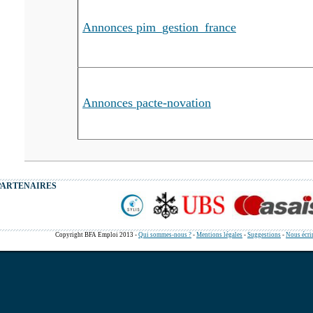
Annonces pim_gestion_france
Annonces pacte-novation
PARTENAIRES
Copyright BFA Emploi 2013 -
Qui sommes-nous ?
-
Mentions légales
-
Suggestions
-
Nous écri