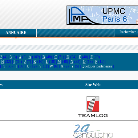
Rechercher 
ANNUAIRE
|
2
(4) |
3
(3) |
4
(2) |
A
(102) |
B
(48) |
C
(71) |
D
(24) |
E
(40) |
F
(20) |
|
H
(32) |
I
(34) |
J
(7) |
K
(10) |
L
(18) |
M
(48) |
N
(32) |
O
(18) |
P
(15) |
) |
S
(66) |
T
(36) |
U
(12) |
V
(1) |
W
(6) |
X
(2) |
Y
(5) |
Quelques partenaires
|
es
Site Web