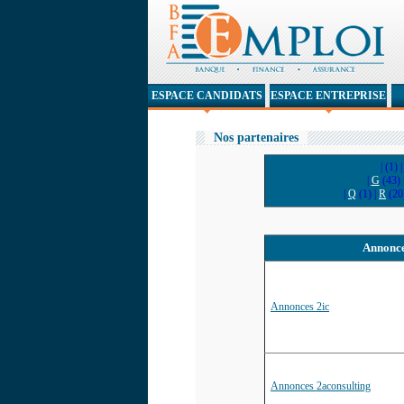
ESPACE CANDIDATS
ESPACE ENTREPRISE
Nos partenaires
|
(1) 
|
G
(43) 
|
Q
(1) |
R
(20
Annonc
Annonces 2ic
Annonces 2aconsulting