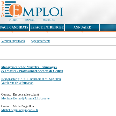
SPACE CANDIDATS
ESPACE ENTREPRISE
ANNUAIRE
Version imprimable
page précédente
Management et de Nouvelles Technologies
ex : Master 2 Professionnel Sciences de Gestion
Responsable(s) : Pr. F. Bournois et M. Seguillon
Voir le site de la formation
Contact : Responsable scolarité
Monique.Bernard@u-paris2.frScolarité
Contact : Michel Seguillon
Michel.Seguillon@u-paris2.fr