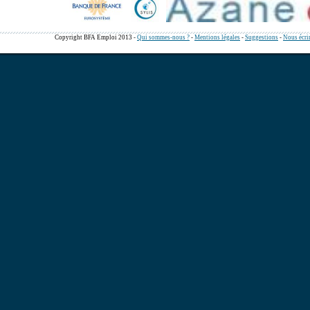
Copyright BFA Emploi 2013 -
Qui sommes-nous ?
-
Mentions légales
-
Suggestions
-
Nous écri